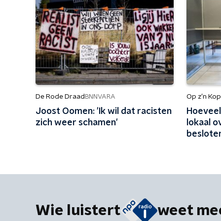
De Rode Draad
Op z’n Kop
BNNVARA
Joost Oomen: 'Ik wil dat racisten
Hoeveel 
zich weer schamen'
lokaal 
besloten
gevolgen
Wie luistert
weet me