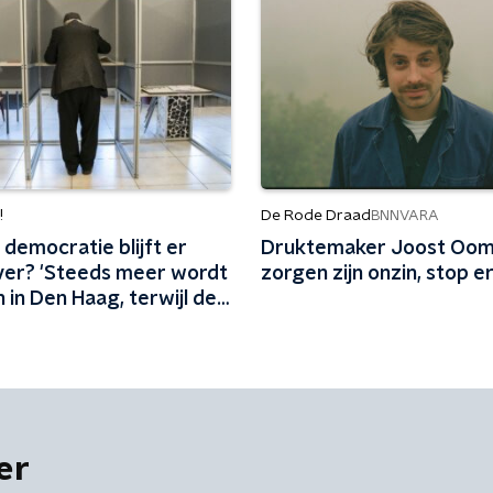
!
De Rode Draad
BNNVARA
democratie blijft er
Druktemaker Joost Oome
over? 'Steeds meer wordt
zorgen zijn onzin, stop 
 in Den Haag, terwijl de
 lokaal landen'
er