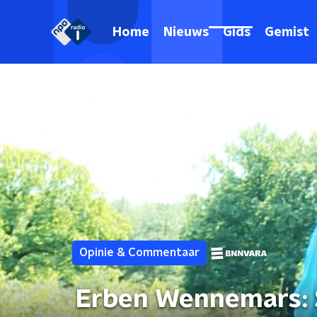
Home
Nieuws
Gids
Gemist
Opinie & Commentaar
Erben Wennemars: S