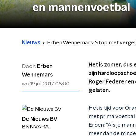
en mannenvoetbal
Nieuws
Erben Wennemars: Stop met vergel
Het is zomer, dus 
Door:
Erben
zijn hardloopschoe
Wennemars
Roger Federer en 
wo 19 juli 2017
08:00
gelaten.
Het is tijd voor O
met prima voetbal e
De Nieuws BV
Erben: ''Als je man
BNNVARA
meer dan de mindere