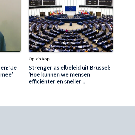
Op z’n Kop!
n: 'Je
Strenger asielbeleid uit Brussel:
ermee'
'Hoe kunnen we mensen
efficiënter en sneller
terugsturen?'