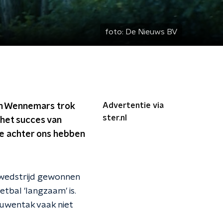
foto:
De Nieuws BV
Advertentie via
ben Wennemars trok
ster.nl
 het succes van
ce achter ons hebben
ewedstrijd gewonnen
tbal 'langzaam' is.
rouwentak vaak niet