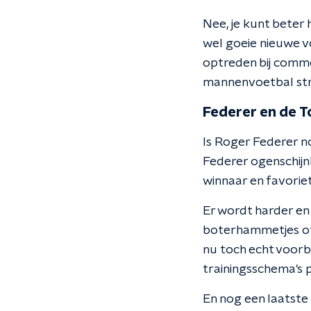
Nee, je kunt bete
wel goeie nieuwe vo
optreden bij commen
mannenvoetbal stra
Federer en de T
Is Roger Federer n
Federer ogenschijnl
winnaar en favoriet,
Er wordt harder en
boterhammetjes of 
nu toch echt voorbi
trainingsschema's 
En nog een laatste 