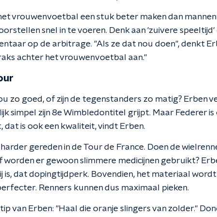
r het vrouwenvoetbal een stuk beter maken dan mannen
orstellen snel in te voeren. Denk aan 'zuivere speeltijd'
taar op de arbitrage. ''Als ze dat nou doen'', denkt Erb
ks achter het vrouwenvoetbal aan.''
our
ou zo goed, of zijn de tegenstanders zo matig? Erben ve
ijk simpel zijn 8e Wimbledontitel grijpt. Maar Federer is
 dat is ook een kwaliteit, vindt Erben.
 harder gereden in de Tour de France. Doen de wielrenn
worden er gewoon slimmere medicijnen gebruikt? Erbe
j is, dat dopingtijdperk. Bovendien, het materiaal wordt
perfecter. Renners kunnen dus maximaal pieken.
tip van Erben: ''Haal die oranje slingers van zolder.'' 