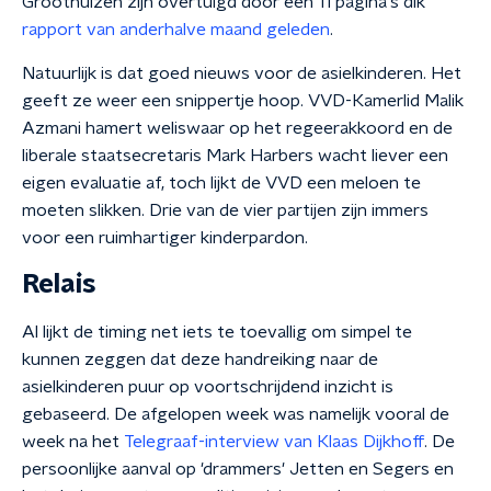
Groothuizen zijn overtuigd door een 11 pagina's dik
rapport van anderhalve maand geleden
.
Natuurlijk is dat goed nieuws voor de asielkinderen. Het
geeft ze weer een snippertje hoop. VVD-Kamerlid Malik
Azmani hamert weliswaar op het regeerakkoord en de
liberale staatsecretaris Mark Harbers wacht liever een
eigen evaluatie af, toch lijkt de VVD een meloen te
moeten slikken. Drie van de vier partijen zijn immers
voor een ruimhartiger kinderpardon.
Relais
Al lijkt de timing net iets te toevallig om simpel te
kunnen zeggen dat deze handreiking naar de
asielkinderen puur op voortschrijdend inzicht is
gebaseerd. De afgelopen week was namelijk vooral de
week na het
Telegraaf-interview van Klaas Dijkhoff
. De
persoonlijke aanval op 'drammers' Jetten en Segers en