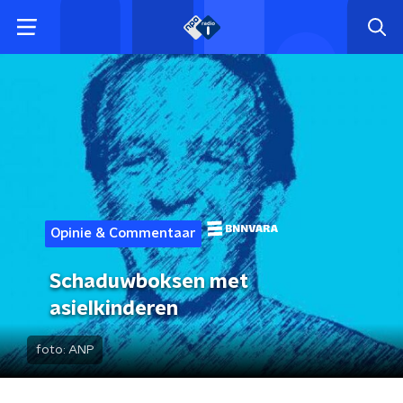
Opinie & Commentaar
Schaduwboksen met
asielkinderen
foto:
ANP