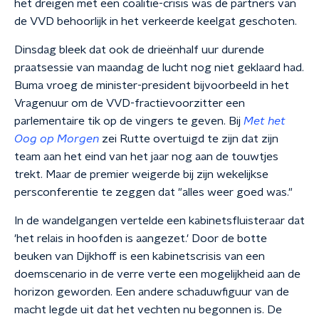
het dreigen met een coalitie-crisis was de partners van
de VVD behoorlijk in het verkeerde keelgat geschoten.
Dinsdag bleek dat ook de drieënhalf uur durende
praatsessie van maandag de lucht nog niet geklaard had.
Buma vroeg de minister-president bijvoorbeeld in het
Vragenuur om de VVD-fractievoorzitter een
parlementaire tik op de vingers te geven. Bij
Met het
Oog op Morgen
zei Rutte overtuigd te zijn dat zijn
team aan het eind van het jaar nog aan de touwtjes
trekt. Maar de premier weigerde bij zijn wekelijkse
persconferentie te zeggen dat "alles weer goed was."
In de wandelgangen vertelde een kabinetsfluisteraar dat
'het relais in hoofden is aangezet.' Door de botte
beuken van Dijkhoff is een kabinetscrisis van een
doemscenario in de verre verte een mogelijkheid aan de
horizon geworden. Een andere schaduwfiguur van de
macht legde uit dat het vechten nu begonnen is. De