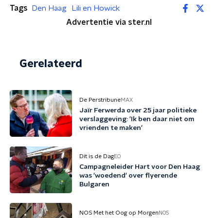
Tags
Den Haag
Lili en Howick
Advertentie via ster.nl
Gerelateerd
De Perstribune
MAX
Jaïr Ferwerda over 25 jaar politieke
verslaggeving: 'Ik ben daar niet om
vrienden te maken'
Dit is de Dag
EO
Campagneleider Hart voor Den Haag
was 'woedend' over flyerende
Bulgaren
NOS Met het Oog op Morgen
NOS