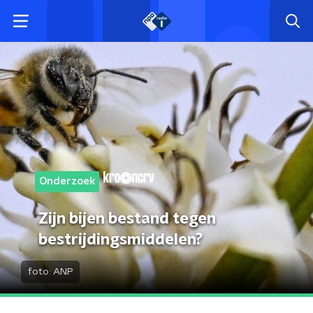
Onderzoek
Zijn bijen bestand tegen
bestrijdingsmiddelen?
foto:
ANP