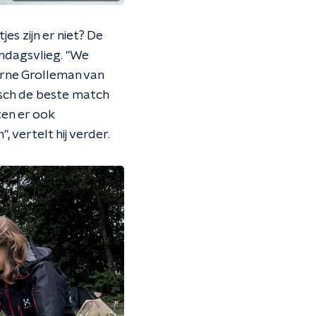
s zijn er niet? De
endagsvlieg. "We
rne Grolleman van
isch de beste match
ten er ook
 vertelt hij verder.