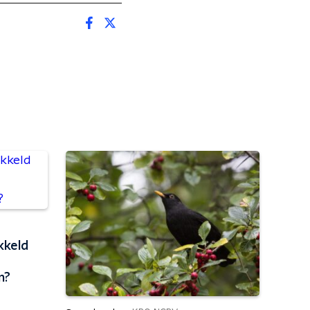
kkeld
n?