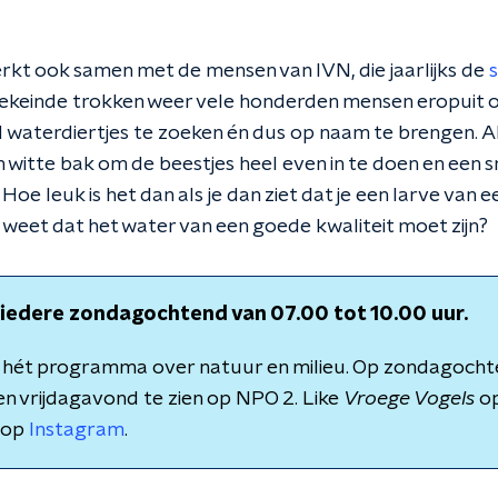
erkt ook samen met de mensen van IVN, die jaarlijks de
weekeinde trokken weer vele honderden mensen eropuit
VN waterdiertjes te zoeken én dus op naam te brengen. Al
en witte bak om de beestjes heel even in te doen en ee
Hoe leuk is het dan als je dan ziet dat je een larve van 
 weet dat het water van een goede kwaliteit moet zijn?
: iedere zondagochtend van 07.00 tot 10.00 uur.
s hét programma over natuur en milieu. Op zondagochte
n vrijdagavond te zien op NPO 2. Like
Vroege Vogels
o
 op
Instagram
.