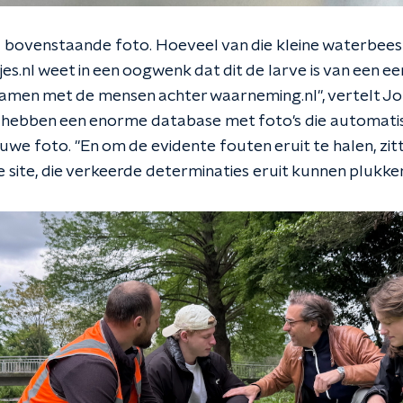
bovenstaande foto. Hoeveel van die kleine waterbeestje
es.nl weet in een oogwenk dat dit de larve is van een e
amen met de mensen achter waarneming.nl", vertelt Jo
Zij hebben een enorme database met foto's die automat
we foto. "En om de evidente fouten eruit te halen, zit
ite, die verkeerde determinaties eruit kunnen plukken",