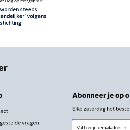
et Oog op Morgen
NOS
worden steeds
endelijker' volgens
tichting
er
o
Abonneer je op o
Elke zaterdag het beste
act
gestelde vragen