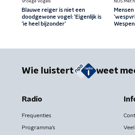
Vroege Vogels
NOS Met h
Blauwe reiger is niet een
Mensen 
doodgewone vogel: 'Eigenlijk is
'wespvri
'ie heel bijzonder'
Wespens
Wie luistert
weet me
Radio
Inf
Frequenties
Cont
Programma's
Veel