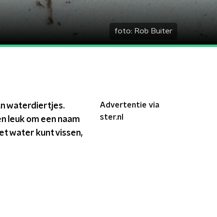
foto:
Rob Buiter
Advertentie via
n waterdiertjes.
ster.nl
een leuk om een naam
et water kunt vissen,