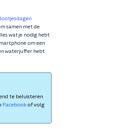
slootjesdagen
 om samen met de
les wat je nodig hebt
n smartphone om een
een waterjuffer hebt
nd te beluisteren
p
Facebook
of volg