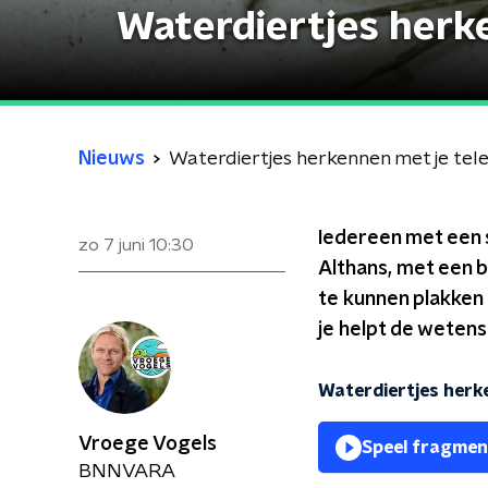
Waterdiertjes herk
Nieuws
Waterdiertjes herkennen met je tel
Iedereen met een 
zo 7 juni
10:30
Althans, met een b
te kunnen plakken 
je helpt de weten
Waterdiertjes herk
Vroege Vogels
Speel fragmen
BNNVARA