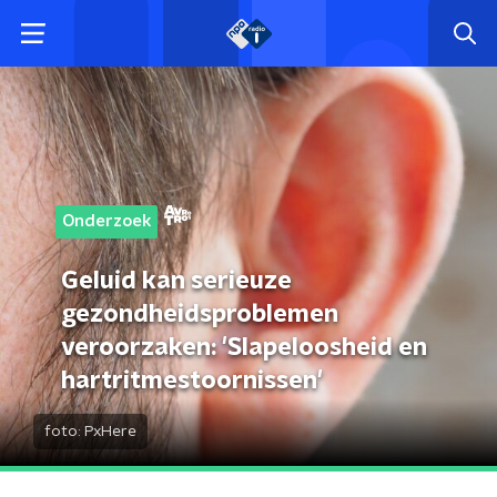
Onderzoek
Geluid kan serieuze
gezondheidsproblemen
veroorzaken: 'Slapeloosheid en
hartritmestoornissen'
foto:
PxHere