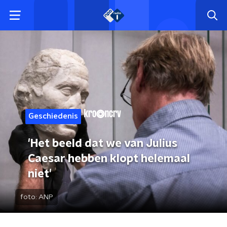
Geschiedenis
'Het beeld dat we van Julius
Caesar hebben klopt helemaal
niet'
foto:
ANP