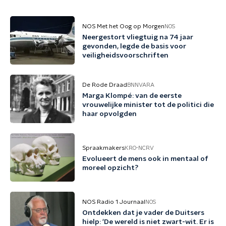
NOS Met het Oog op Morgen
NOS
Neergestort vliegtuig na 74 jaar
gevonden, legde de basis voor
veiligheidsvoorschriften
De Rode Draad
BNNVARA
Marga Klompé: van de eerste
vrouwelijke minister tot de politici die
haar opvolgden
Spraakmakers
KRO-NCRV
Evolueert de mens ook in mentaal of
moreel opzicht?
NOS Radio 1 Journaal
NOS
Ontdekken dat je vader de Duitsers
hielp: 'De wereld is niet zwart-wit. Er is