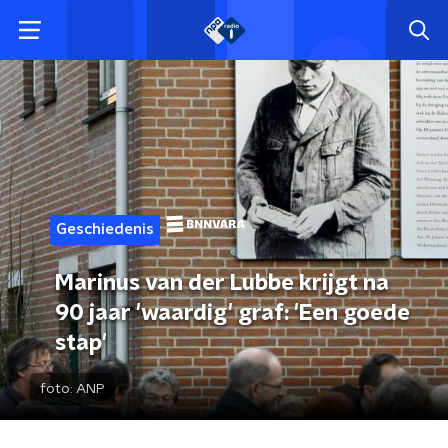
Geschiedenis
Marinus van der Lubbe krijgt na
90 jaar 'waardig' graf: 'Een goede
stap'
foto:
ANP