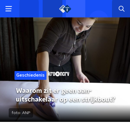
Geschiedenis
Waarom zit er geen aan-
uitschakelaar op een strijkbout?
foto:
ANP