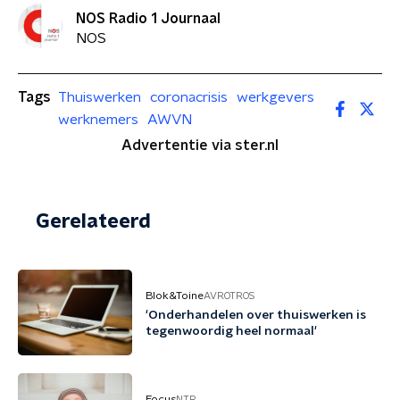
NOS Radio 1 Journaal
NOS
Tags
Thuiswerken
coronacrisis
werkgevers
werknemers
AWVN
Advertentie via ster.nl
Gerelateerd
Blok&Toine
AVROTROS
'Onderhandelen over thuiswerken is
tegenwoordig heel normaal'
Focus
NTR