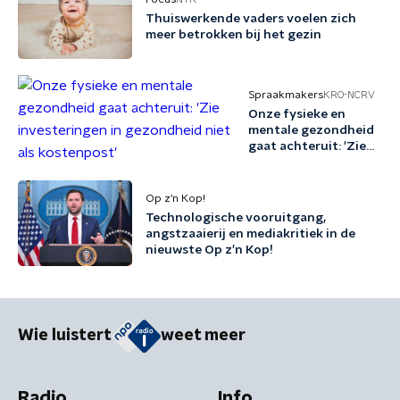
Thuiswerkende vaders voelen zich
meer betrokken bij het gezin
Spraakmakers
KRO-NCRV
Onze fysieke en
mentale gezondheid
gaat achteruit: 'Zie
investeringen in
gezondheid niet als
kostenpost'
Op z’n Kop!
Technologische vooruitgang,
angstzaaierij en mediakritiek in de
nieuwste Op z’n Kop!
Wie luistert
weet meer
Radio
Info