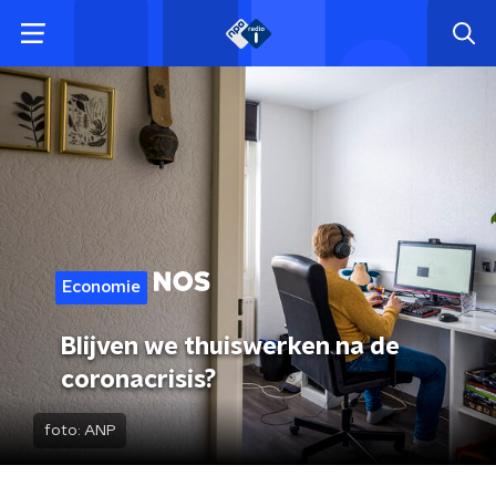
Economie
Blijven we thuiswerken na de
coronacrisis?
foto:
ANP