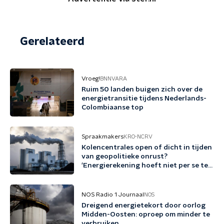
Gerelateerd
Vroeg!
BNNVARA
Ruim 50 landen buigen zich over de
energietransitie tijdens Nederlands-
Colombiaanse top
Spraakmakers
KRO-NCRV
Kolencentrales open of dicht in tijden
van geopolitieke onrust?
'Energierekening hoeft niet per se te
stijgen'
NOS Radio 1 Journaal
NOS
Dreigend energietekort door oorlog
Midden-Oosten: oproep om minder te
verbruiken