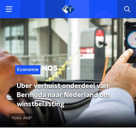
Economie
Uber verhuist onderdeel van
Bermuda naar Nederland om
winstbelasting
foto:
ANP