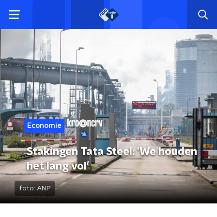
Economie
Stakingen Tata Steel: 'We houden
het lang vol'
foto:
ANP