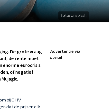
foto:
Unsplash
Advertentie via
ing. De grote vraag
ster.nl
Want, de rente moet
en enorme eurocrisis
den, of negatief
 Mujagic,
oom bij OHV
n dat de prijzen elk