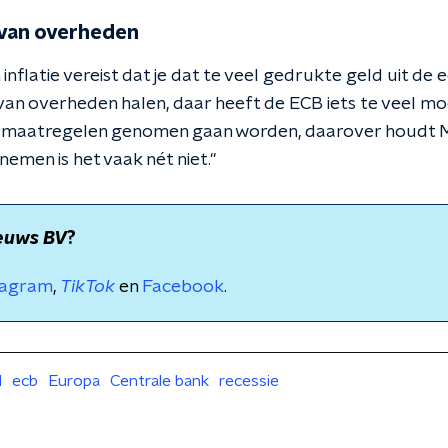
 van overheden
nflatie vereist dat je dat te veel gedrukte geld uit de 
 van overheden halen, daar heeft de ECB iets te veel mo
 maatregelen genomen gaan worden, daarover houdt Muj
nemen is het vaak nét niet."
euws BV
?
tagram
,
TikTok
en
Facebook
.
d
ecb
Europa
Centrale bank
recessie