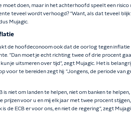
 moet doen, maar in het achterhoofd speelt een risico 
ente teveel wordt verhoogd? "Want, als dat teveel blijkt 
ldus Mujagic.
latie
kt de hoofdeconoom ook dat de oorlog tegen inflatie
te. "Dan moet je echt richting twee of drie procent ga
t kun je uitsmeren over tijd", zegt Mujagic. Het is belangr
 voor te bereiden zegt hij: "Jongens, de periode van gr
 is niet om landen te helpen, niet om banken te helpen,
prijzen voor u en mij elk jaar met twee procent stijgen, 
k is de ECB er voor ons, en niet de regering", zegt Mujagi