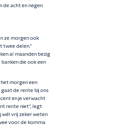
en de acht en negen
aan ze morgen ook
t twee delen."
anken al maanden bezig
e banken die ook een
s het morgen een
gaat de rente bij ons
rocent en je verwacht
nt rente niet", legt
 wél vrij zeker weten
n twee voor de komma