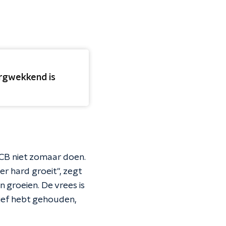
orgwekkend is
ECB niet zomaar doen.
r hard groeit", zegt
 groeien. De vrees is
tief hebt gehouden,