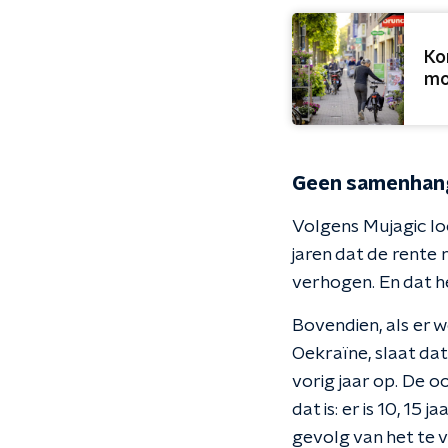
Ko
mo
Geen samenhang
Volgens Mujagic lo
jaren dat de rente 
verhogen. En dat he
Bovendien, als er 
Oekraïne, slaat dat
vorig jaar op. De o
dat is: er is 10, 15 
gevolg van het te v