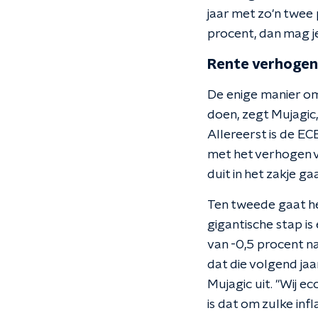
jaar met zo'n twee 
procent, dan mag j
Rente verhogen 
De enige manier om
doen, zegt Mujagic,
Allereerst is de EC
met het verhogen v
duit in het zakje ga
Ten tweede gaat he
gigantische stap is
van -0,5 procent naa
dat die volgend jaar
Mujagic uit. "Wij e
is dat om zulke in