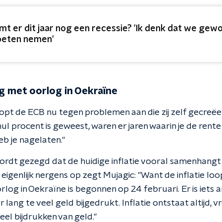
mt er dit jaar nog een recessie? 'Ik denk dat we gewo
eten nemen'
 met oorlog in Oekraïne
opt de ECB nu tegen problemen aan die zij zelf gecreëer
nul procent is geweest, waren er jaren waarin je de ren
b je nagelaten."
wordt gezegd dat de huidige inflatie vooral samenhangt
 eigenlijk nergens op zegt Mujagic: "Want de inflatie lo
orlog in Oekraïne is begonnen op 24 februari. Er is iets
jaar lang te veel geld bijgedrukt. Inflatie ontstaat altijd, v
eel bijdrukken van geld."