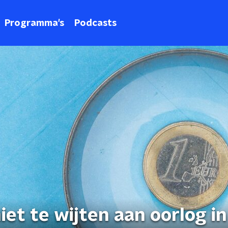
Programma's
Podcasts
iet te wijten aan oorlog in