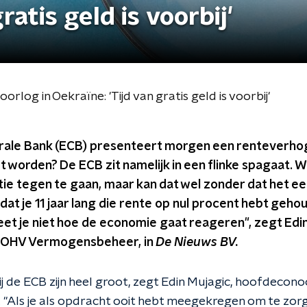
ratis geld is voorbij'
oorlog in Oekraïne: 'Tijd van gratis geld is voorbij'
ale Bank (ECB) presenteert morgen een renteverhog
et worden? De ECB zit namelijk in een flinke spagaat. 
atie tegen te gaan, maar kan dat wel zonder dat het e
t je 11 jaar lang die rente op nul procent hebt gehou
et je niet hoe de economie gaat reageren", zegt Edin
 OHV Vermogensbeheer, in
De Nieuws BV.
ij de ECB zijn heel groot, zegt Edin Mujagic, hoofdecon
Als je als opdracht ooit hebt meegekregen om te zorge