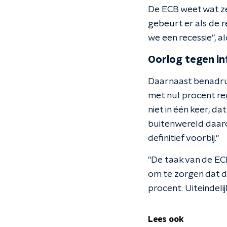
De ECB weet wat ze
gebeurt er als de r
we een recessie", a
Oorlog tegen inf
Daarnaast benadru
met nul procent ren
niet in één keer, da
buitenwereld daarop
definitief voorbij."
"De taak van de ECB
om te zorgen dat de 
procent. Uiteindelij
Lees ook