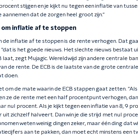
procent stijgen en je kijkt nu tegen een inflatie van tuss
e aannemen dat de zorgen heel groot zijn."
om inflatie af te stoppen
 de inflatie af te stoppen is de rente verhogen. Dat g
 "dat is het goede nieuws. Het slechte nieuws bestaat ui
B laat, zegt Mujagic. Wereldwijd zijn andere centrale b
an de rente. De ECB is de laatste van de grote central
at doen.
t om de mate waarin de ECB stappen gaat zetten. "Al
 en ze de rente met een half procentpunt verhogen, dan 
r nul procent. Als je kijkt tegen een inflatie van 8, 9 p
 uit zichzelf halveert. Dan win je die strijd met nul proce
conomen weten weinig dingen zeker, maar één ding dat wij
flatiecijfers aan te pakken, dan moet echt minstens ee