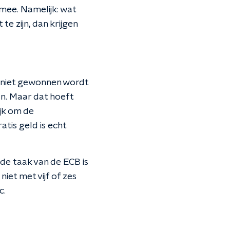
mee. Namelijk: wat
te zijn, dan krijgen
 niet gewonnen wordt
an. Maar dat hoeft
ijk om de
atis geld is echt
 de taak van de ECB is
niet met vijf of zes
c.