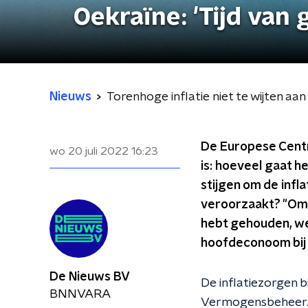
Oekraïne: 'Tijd van g
Nieuws
Torenhoge inflatie niet te wijten aan 
De Europese Centr
wo 20 juli 2022
16:23
is: hoeveel gaat h
stijgen om de infl
veroorzaakt? "Omda
hebt gehouden, we
hoofdeconoom bij
De Nieuws BV
De inflatiezorgen b
BNNVARA
Vermogensbeheer. "