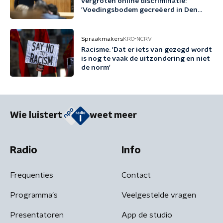
vergroten online discriminatie:
'Voedingsbodem gecreëerd in Den
Haag'
Spraakmakers
KRO-NCRV
Racisme: 'Dat er iets van gezegd wordt
is nog te vaak de uitzondering en niet
de norm'
Wie luistert
weet meer
Radio
Info
Frequenties
Contact
Programma's
Veelgestelde vragen
Presentatoren
App de studio