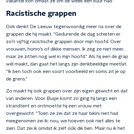
vakantie kon omdat ze om de week een kuur had."
Racistische grappen
Ook denkt De Leeuw tegenwoordig meer na over de
grappen die hij maakt. "Gedurende de dag schieten er
zo’n vijftig racistische grappen door mijn hoofd. Over
vrouwen, homo’s of dikke mensen. Ik zeg ze niet meer,
maar ze zitten nog wel in mijn hoofd." Als hij een de grap
wél maakt, dan gaat het langs zijn denkbeeldige meetlat.
"Ik ben toch ook een soort voorbeeld en soms zit je op
de grens."
Zo maakt hij ook grappen over zijn eigen gewicht en dat
van anderen. Voor
Busje komt zo
ging hij langs een
strandtent en ontmoette hij een vrouw met
overgewicht. "Toen ze zei dat ze haar bikini niet had
meegenomen zei ik: nou, we hoeven ook niet alles te
zien. Dat zei ik omdat ik zelf óók dik ben. Maar nu ik het