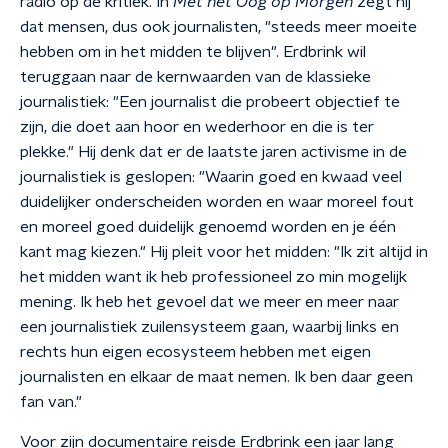
radio op de kritiek. In
Met het Oog op Morgen
zegt hij
dat mensen, dus ook journalisten, "steeds meer moeite
hebben om in het midden te blijven". Erdbrink wil
teruggaan naar de kernwaarden van de klassieke
journalistiek: "Een journalist die probeert objectief te
zijn, die doet aan hoor en wederhoor en die is ter
plekke." Hij denk dat er de laatste jaren activisme in de
journalistiek is geslopen: "Waarin goed en kwaad veel
duidelijker onderscheiden worden en waar moreel fout
en moreel goed duidelijk genoemd worden en je één
kant mag kiezen." Hij pleit voor het midden: "Ik zit altijd in
het midden want ik heb professioneel zo min mogelijk
mening. Ik heb het gevoel dat we meer en meer naar
een journalistiek zuilensysteem gaan, waarbij links en
rechts hun eigen ecosysteem hebben met eigen
journalisten en elkaar de maat nemen. Ik ben daar geen
fan van."
Voor zijn documentaire reisde Erdbrink een jaar lang