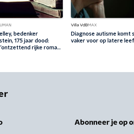
Villa VdB
UMAN
MAX
elley, bedenker
Diagnose autisme komt 
tein, 175 jaar dood:
vaker voor op latere leef
'ontzettend rijke roman'
arige
er
o
Abonneer je op o