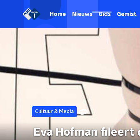
Home
Nieuws
Gids
Gemist
Cultuur & Media
Eva Hofman fileert 