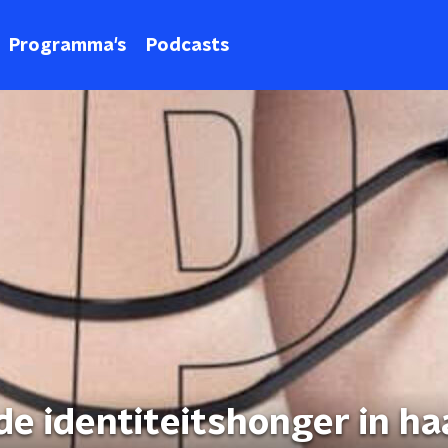
Programma's
Podcasts
de identiteitshonger in ha