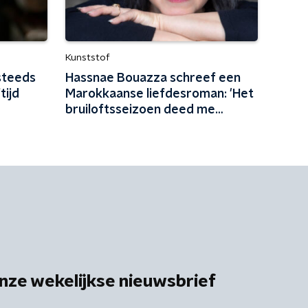
Kunststof
steeds
Hassnae Bouazza schreef een
tijd
Marokkaanse liefdesroman: 'Het
bruiloftsseizoen deed me
denken aan Pride and Prejudice'
nze wekelijkse nieuwsbrief