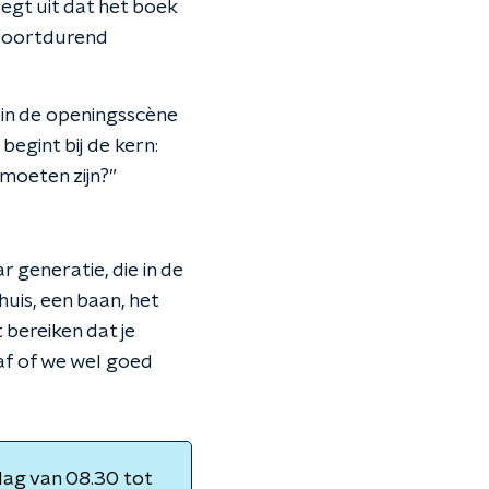
egt uit dat het boek
f voortdurend
 in de openingsscène
begint bij de kern:
moeten zijn?”
 generatie, die in de
huis, een baan, het
 bereiken dat je
 af of we wel goed
ag van 08.30 tot