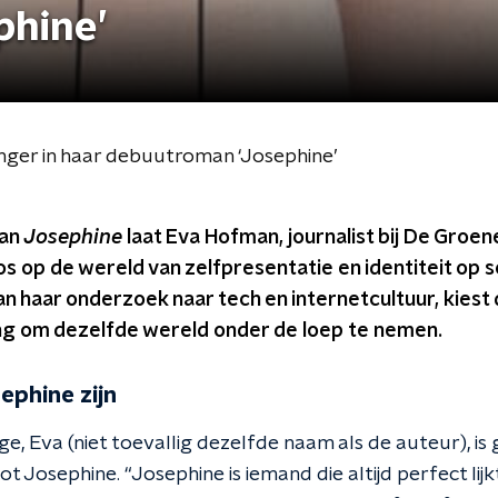
phine’
onger in haar debuutroman ‘Josephine’
man
Josephine
laat Eva Hofman, journalist bij De Gro
los op de wereld van zelfpresentatie en identiteit op s
 haar onderzoek naar tech en internetcultuur, kiest
ing om dezelfde wereld onder de loep te nemen.
ephine zijn
, Eva (niet toevallig dezelfde naam als de auteur), i
Josephine. “Josephine is iemand die altijd perfect lijkt.