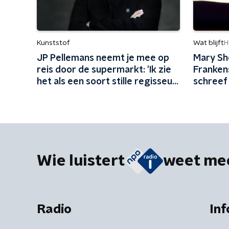
Kunststof
Wat blijft
H
JP Pellemans neemt je mee op
Mary Sh
reis door de supermarkt: 'Ik zie
Frankens
het als een soort stille regisseur
schreef 
aan mijn zijde'
als 18-j
Wie luistert
weet me
Radio
Inf