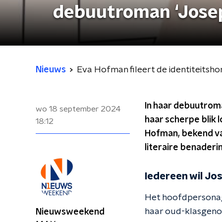
debuutroman ‘Jose
Nieuws
Eva Hofman fileert de identiteitsh
In haar debuutro
wo 18 september 2024
haar scherpe blik 
18:12
Hofman, bekend van
literaire benader
Iedereen wil Jos
Het hoofdpersonage
haar oud-klasgenoot 
Nieuwsweekend