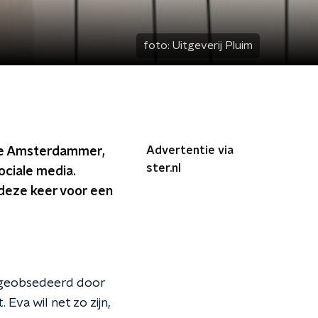
foto:
Uitgeverij Pluim
Advertentie via
ene Amsterdammer,
ster.nl
ociale media.
 deze keer voor een
s geobsedeerd door
 Eva wil net zo zijn,