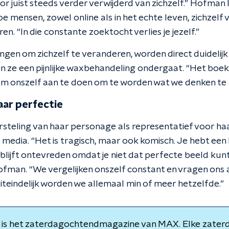
 juist steeds verder verwijderd van zichzelf.” Hofman l
oe mensen, zowel online als in het echte leven, zichzel
n. “In die constante zoektocht verlies je jezelf.”
ngen om zichzelf te veranderen, worden direct duidelijk
n ze een pijnlijke waxbehandeling ondergaat. “Het boek 
 om onszelf aan te doen om te worden wat we denken te 
ar perfectie
steling van haar personage als representatief voor haar
e media. “Het is tragisch, maar ook komisch. Je hebt een 
blijft ontevreden omdat je niet dat perfecte beeld kunt
Hofman. “We vergelijken onszelf constant en vragen ons
iteindelijk worden we allemaal min of meer hetzelfde.”
is het zaterdagochtendmagazine van MAX. Elke zaterd