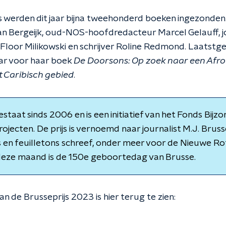
s werden dit jaar bijna tweehonderd boeken ingezonden. 
van Bergeijk, oud-NOS-hoofdredacteur Marcel Gelauff, j
t Floor Milikowski en schrijver Roline Redmond. Laats
aar voor haar boek
De Doorsons: Op zoek naar een Afr
t Caribisch gebied
.
staat sinds 2006 en is een initiatief van het Fonds Bijz
ojecten. De prijs is vernoemd naar journalist M.J. Brusse
s en feuilletons schreef, onder meer voor de Nieuwe 
deze maand is de 150e geboortedag van Brusse.
an de Brusseprijs 2023 is hier terug te zien: