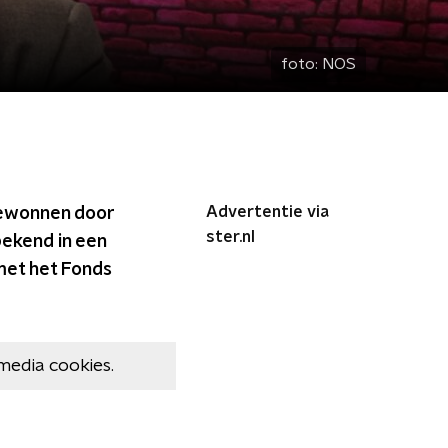
foto:
NOS
Advertentie via
 gewonnen door
ster.nl
bekend in een
met het Fonds
media cookies.