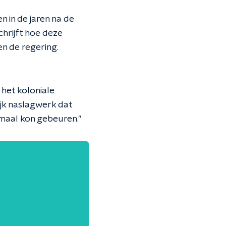
 in de jaren na de
hrijft hoe deze
en de regering.
 het koloniale
jk naslagwerk dat
emaal kon gebeuren."