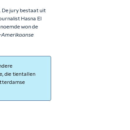
De jury bestaat uit
ournalist Hasna El
tgenoemde won de
o-Amerikaanse
ondere
, die tientallen
Rotterdamse