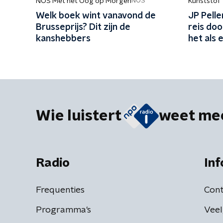
NOS Met het Oog op Morgen
Kunststof
NOS
Welk boek wint vanavond de
JP Pell
Brusseprijs? Dit zijn de
reis doo
kanshebbers
het als 
aan mijn 
Wie luistert
weet me
Radio
Inf
Frequenties
Cont
Programma's
Veel