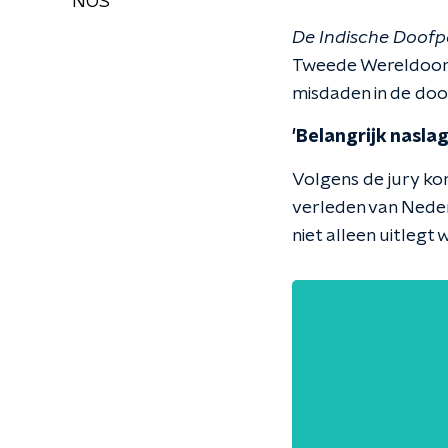
NOS
De Indische Doofp
Tweede Wereldoorlo
misdaden in de doo
'Belangrijk nasla
Volgens de jury kom
verleden van Nede
niet alleen uitlegt