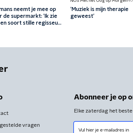
NOS Met het Oog op Morgen
NO
emans neemt je mee op
'Muziek is mijn therapie
r de supermarkt: 'Ik zie
geweest'
een soort stille regisseur
zijde'
er
o
Abonneer je op o
Elke zaterdag het beste
act
gestelde vragen