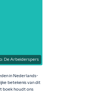
o:
De Arbeiderspers
reden in Nederlands-
jke betekenis van dit
Het boek houdt ons