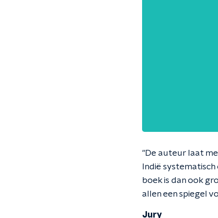
"De auteur laat me
Indië systematisch
boek is dan ook gro
allen een spiegel vo
Jury