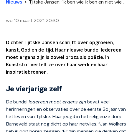
Nieuws
Tjitske Jansen: 'Ik ben wie ik ben en niet wie men van mij probeert te maken'
wo 10 maart 2021
20:30
Dichter Tjitske Jansen schrijft over opgroeien,
kunst, God en de tijd. Haar nieuwe bundel Iedereen
moet ergens zijn is zowel proza als poëzie. In
Kunststof vertelt ze over haar werk en haar
inspiratiebronnen.
Je vierjarige zelf
De bundel
Iedereen moet ergens zijn
bevat veel
herinneringen en observaties over de eerste 26 jaar van
het leven van Tjitske. Haar jeugd in het religieuze dorp
Barneveld staat nog dicht op haar netvlies. "Jan Wolkers
heb ik ooit horen zeggen: 'Er zijn mensen die denken dat