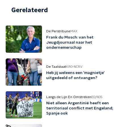
Gerelateerd
De Perstribune
MAX
Frank du Mosch: van het
Jeugdjournaal naar het
ondernemerschap
De Taalstaat
KRO-NCRV
Heb jij weleens een 'magnietje'
uitgedeeld of ontvangen?
Langs de Lijn En Omstreken
EO/NOS
Niet alleen Argentinië heeft een
territoriaal conflict met Engeland;
Spanje ook