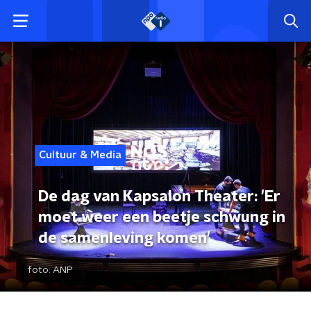
Cultuur & Media
De dag van Kapsalon Theater: 'Er
moet weer een beetje schwung in
de samenleving komen'
foto:
ANP