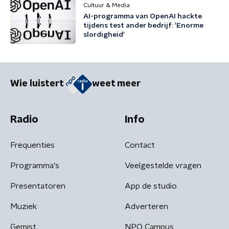
Cultuur & Media
AI-programma van OpenAI hackte
tijdens test ander bedrijf: 'Enorme
slordigheid'
Wie luistert
weet meer
Radio
Info
Frequenties
Contact
Programma's
Veelgestelde vragen
Presentatoren
App de studio
Muziek
Adverteren
Gemist
NPO Campus