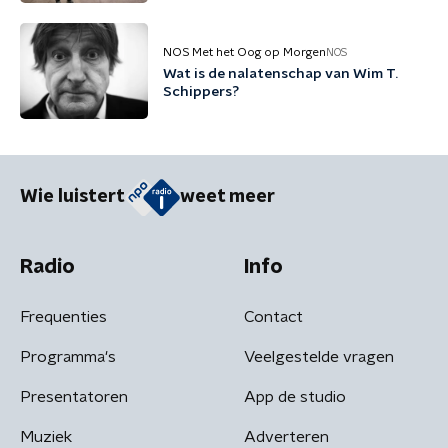
NOS Met het Oog op Morgen
NOS
Wat is de nalatenschap van Wim T.
Schippers?
Wie luistert
weet meer
Radio
Info
Frequenties
Contact
Programma's
Veelgestelde vragen
Presentatoren
App de studio
Muziek
Adverteren