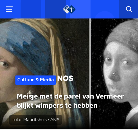
Cultuur & Media
Meisje met de parel van Vermeer
blijkt wimpers te hebben
foto:
Mauritshuis / ANP