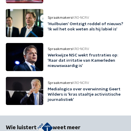
Spraakmakers
KRO-NCRV
'Huilbuien' Omtzigt roddel of nieuws?
'Ik wil het ook weten als hij labiel is'
Spraakmakers
KRO-NCRV
Werkwijze NSC wekt frustraties op:
'Raar dat irritatie van Kamerleden
nieuwswaardig is'
Spraakmakers
KRO-NCRV
Medialogica over overwinning Geert
Wilders is 'kras staaltje activistische
journalistiek'
Wie luistert
weet meer