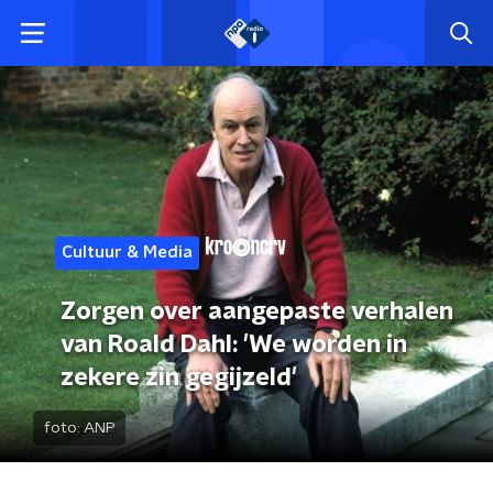
Cultuur & Media
Zorgen over aangepaste verhalen
van Roald Dahl: 'We worden in
zekere zin gegijzeld'
foto:
ANP