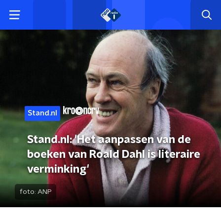
Stand.nl
Stand.nl: 'Het aanpassen van de
boeken van Roald Dahl is literaire
verminking'
foto:
ANP