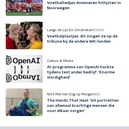
Voetballiedjes domineren hitlijsten in
Noorwegen
Langs de Lijn En Omstreken
EO/NOS
Voetbalplaatjes: dit zingen ze op de
tribune bij de andere WK-landen
Cultuur & Media
AI-programma van OpenAI hackte
tijdens test ander bedrijf: 'Enorme
slordigheid'
NOS Met het Oog op Morgen
NOS
The Hands That Heal: '60 portretten
van allemaal krachtige mensen die
voor elkaar zorgen'