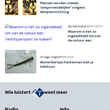
Mensen worden steeds
'wespvriendelijker' volgens
Wespenstichting
Spraakmakers
KRO-NCRV
Waarom is het zo
ingewikkeld om van
de natuur een
'rechtspersoon' te
maken?
Vroege Vogels
BNNVARA
Waterdiertjes herkennen met je
telefoon
Wie luistert
weet meer
Radio
Info