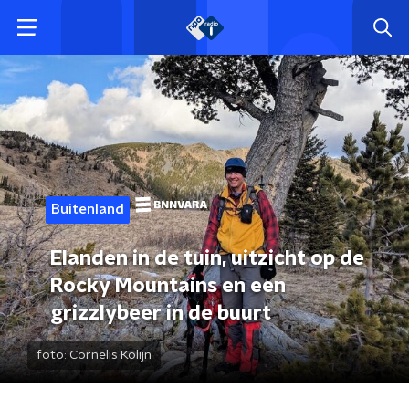
Buitenland
Elanden in de tuin, uitzicht op de
Rocky Mountains en een
grizzlybeer in de buurt
foto:
Cornelis Kolijn