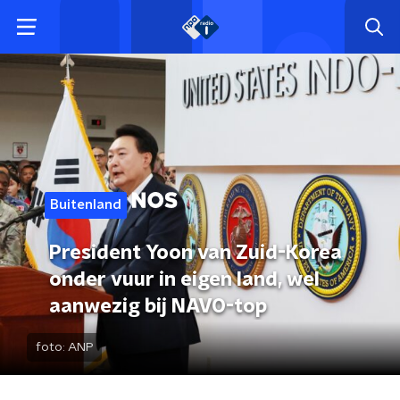
Buitenland
President Yoon van Zuid-Korea
onder vuur in eigen land, wel
aanwezig bij NAVO-top
foto:
ANP