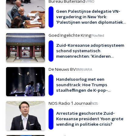
Bureau Buitenland
VPRO
Geen Palestijnse delegatie VN-
vergadering in New York:
'Palestijnen worden diplomatiek
gemuilkorfd'
Goed Ingelichte Kring
PowNed
Zuid-Koreaanse adoptiesysteem
schond systematisch
mensenrechten: 'Kinderen
werden adoptabel gemaakt'
De Nieuws BV
BNNVARA
Handelsoorlog met een
soundtrack: Hoe Trumps
staalheffingen de K-pop-
industrie een boost geven
NOS Radio 1 Journaal
NOS
Arrestatie geschorste Zuid-
Koreaanse president Yoon grote
wending in politieke crisis?