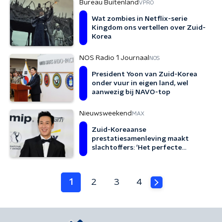
Bureau Buitenland
VPRO
Wat zombies in Netflix-serie
Kingdom ons vertellen over Zuid-
Korea
NOS Radio 1 Journaal
NOS
President Yoon van Zuid-Korea
onder vuur in eigen land, wel
aanwezig bij NAVO-top
Nieuwsweekend
MAX
Zuid-Koreaanse
prestatiesamenleving maakt
slachtoffers: 'Het perfecte
plaatje wordt geëist'
1
2
3
4