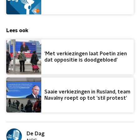
Lees ook
'Met verkiezingen laat Poetin zien
dat oppositie is doodgebloed'
Saaie verkiezingen in Rusland, team
Navalny roept op tot 'stil protest'
De Dag