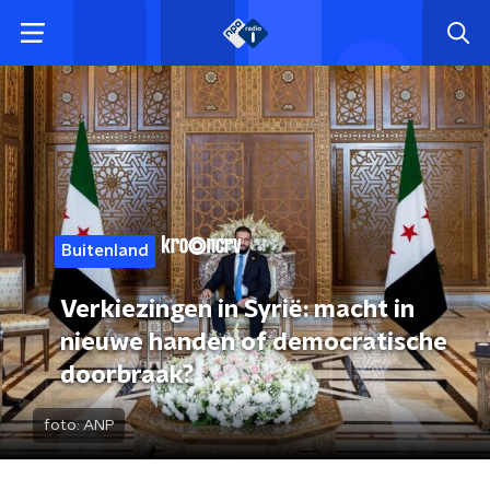
Buitenland
Verkiezingen in Syrië: macht in
nieuwe handen of democratische
doorbraak?
foto:
ANP