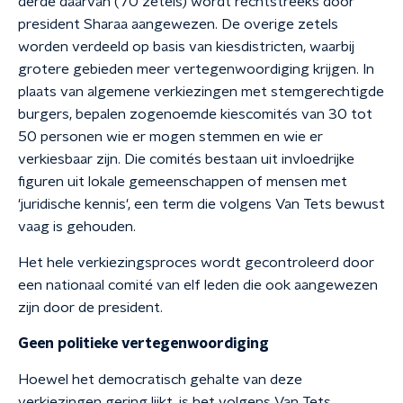
derde daarvan (70 zetels) wordt rechtstreeks door
president Sharaa aangewezen. De overige zetels
worden verdeeld op basis van kiesdistricten, waarbij
grotere gebieden meer vertegenwoordiging krijgen. In
plaats van algemene verkiezingen met stemgerechtigde
burgers, bepalen zogenoemde kiescomités van 30 tot
50 personen wie er mogen stemmen en wie er
verkiesbaar zijn. Die comités bestaan uit invloedrijke
figuren uit lokale gemeenschappen of mensen met
'juridische kennis', een term die volgens Van Tets bewust
vaag is gehouden.
Het hele verkiezingsproces wordt gecontroleerd door
een nationaal comité van elf leden die ook aangewezen
zijn door de president.
Geen politieke vertegenwoordiging
Hoewel het democratisch gehalte van deze
verkiezingen gering lijkt, is het volgens Van Tets