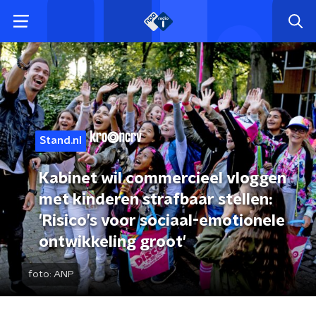
Stand.nl
Kabinet wil commercieel vloggen
met kinderen strafbaar stellen:
'Risico’s voor sociaal-emotionele
ontwikkeling groot'
foto:
ANP