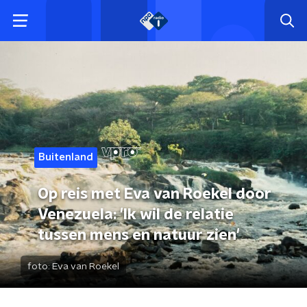
Buitenland
Op reis met Eva van Roekel door
Venezuela: 'Ik wil de relatie
tussen mens en natuur zien'
foto:
Eva van Roekel