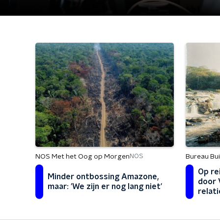
NOS Met het Oog op Morgen
Bureau Bu
NOS
Op re
Minder ontbossing Amazone,
door V
maar: 'We zijn er nog lang niet'
relat
zien'