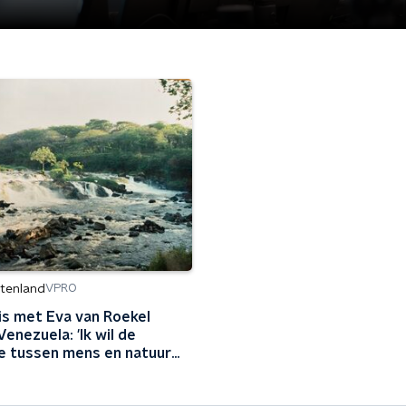
itenland
VPRO
is met Eva van Roekel
enezuela: 'Ik wil de
ie tussen mens en natuur