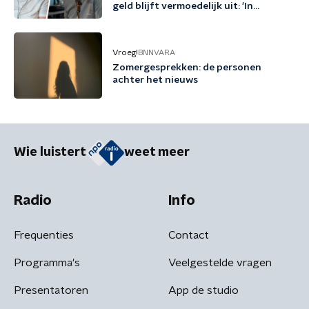
geld blijft vermoedelijk uit: 'In
Friesland kunnen we niet nog een
jaartje wachten'
Vroeg!
BNNVARA
Zomergesprekken: de personen
achter het nieuws
Wie luistert
weet meer
Radio
Info
Frequenties
Contact
Programma's
Veelgestelde vragen
Presentatoren
App de studio