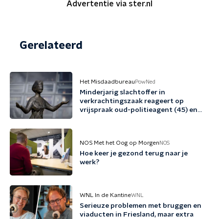
Advertentie via ster.nl
Gerelateerd
Het Misdaadbureau
PowNed
Minderjarig slachtoffer in
verkrachtingszaak reageert op
vrijspraak oud-politieagent (45) en
vriend (48)
NOS Met het Oog op Morgen
NOS
Hoe keer je gezond terug naar je
werk?
WNL In de Kantine
WNL
Serieuze problemen met bruggen en
viaducten in Friesland, maar extra