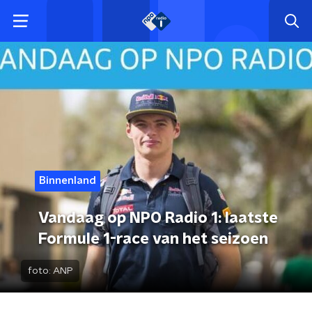
Binnenland
Vandaag op NPO Radio 1: laatste
Formule 1-race van het seizoen
foto:
ANP