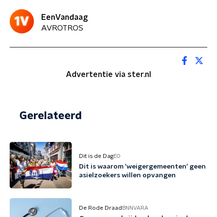
EenVandaag
AVROTROS
Advertentie via ster.nl
Gerelateerd
Dit is de Dag
EO
Dit is waarom 'weigergemeenten' geen
asielzoekers willen opvangen
De Rode Draad
BNNVARA