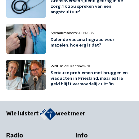
Grensoverschrijdend gedrag in de
zorg: 'Ik zou spreken van een
angstcultuur'
Spraakmakers
KRO-NCRV
Dalende vaccinatiegraad voor
mazelen: hoe erg is dat?
WNL In de Kantine
WNL
Serieuze problemen met bruggen en
viaducten in Friesland, maar extra
geld blijft vermoedelijk uit: 'In
Friesland kunnen we niet nog een
jaartje wachten'
Wie luistert
weet meer
Radio
Info