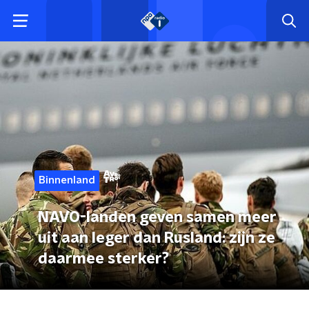
Binnenland
NAVO-landen geven samen meer
uit aan leger dan Rusland: zijn ze
daarmee sterker?