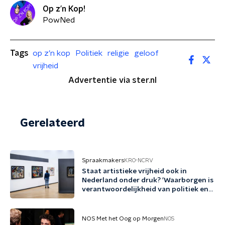
Op z’n Kop!
PowNed
Tags
op z'n kop
Politiek
religie
geloof
vrijheid
Advertentie via ster.nl
Gerelateerd
Spraakmakers
KRO-NCRV
Staat artistieke vrijheid ook in
Nederland onder druk? 'Waarborgen is
verantwoordelijkheid van politiek en
cultuursector'
NOS Met het Oog op Morgen
NOS