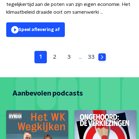
tegelijkertijd aan de poten van zijn eigen economie. Het
klimaatbeleid draaide ooit om samenwerki ...
Speel aflevering af
1
2
3
33
…
Aanbevolen podcasts