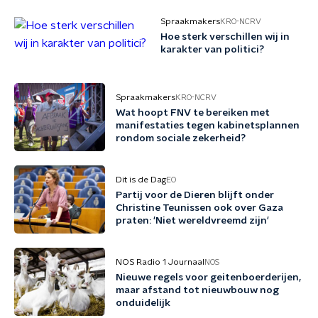
Spraakmakers
KRO-NCRV
Hoe sterk verschillen wij in
karakter van politici?
Spraakmakers
KRO-NCRV
Wat hoopt FNV te bereiken met
manifestaties tegen kabinetsplannen
rondom sociale zekerheid?
Dit is de Dag
EO
Partij voor de Dieren blijft onder
Christine Teunissen ook over Gaza
praten: 'Niet wereldvreemd zijn'
NOS Radio 1 Journaal
NOS
Nieuwe regels voor geitenboerderijen,
maar afstand tot nieuwbouw nog
onduidelijk