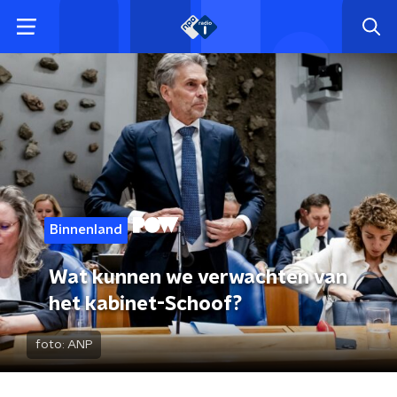
Binnenland
Wat kunnen we verwachten van
het kabinet-Schoof?
foto:
ANP