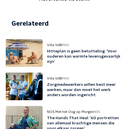
Gerelateerd
Villa VdB
MAX
Hitteplan is geen betutteling: 'Voor
ouderen kan warmte levensgevaarlijk
zijn'
Villa VdB
MAX
Zorgmedewerkers willen best meer
werken, maar dan moet het werk
anders worden ingericht
NOS Met het Oog op Morgen
NOS
The Hands That Heal: '60 portretten
van allemaal krachtige mensen die
voor elkaar zorgen'