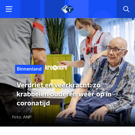
Binnenland
Verdriet en veerkracht: zo
krabbelen ouderen weer op in
coronatijd
foto:
ANP