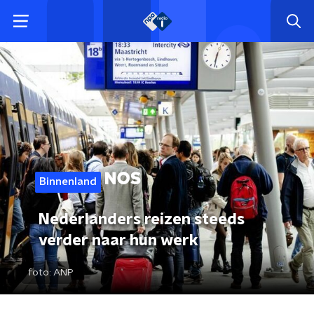
Binnenland
Nederlanders reizen steeds
verder naar hun werk
foto:
ANP