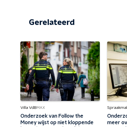
Gerelateerd
Villa VdB
Spraakma
MAX
Onderzoek van Follow the
Onderzo
Money wijst op niet kloppende
meer ov