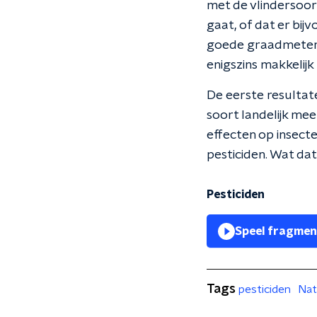
met de vlindersoor
gaat, of dat er bij
goede graadmeter hi
enigszins makkelij
De eerste resultate
soort landelijk me
effecten op insect
pesticiden. Wat dat 
Pesticiden
Speel fragmen
Tags
pesticiden
Na