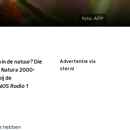
foto:
AFP
Advertentie via
 in de natuur? Die
ster.nl
n Natura 2000-
ij de
NOS Radio 1
We hebben