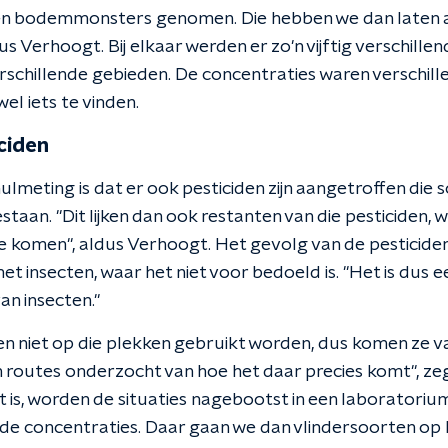
n bodemmonsters genomen. Die hebben we dan laten a
dus Verhoogt. Bij elkaar werden er zo'n vijftig verschill
erschillende gebieden. De concentraties waren verschil
l iets te vinden.
ciden
lmeting is dat er ook pesticiden zijn aangetroffen die s
staan. "Dit lijken dan ook restanten van die pesticiden, 
e komen", aldus Verhoogt. Het gevolg van de pesticiden 
 insecten, waar het niet voor bedoeld is. "Het is dus ee
an insecten."
n niet op die plekken gebruikt worden, dus komen ze v
 routes onderzocht van hoe het daar precies komt", ze
ct is, worden de situaties nagebootst in een laboratori
de concentraties. Daar gaan we dan vlindersoorten op 