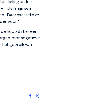
twikkeling anders
Vlinders zijn een
n. "Daarnaast zijn ze
den voor."
s de hoop dat er een
zorgen voor negatieve
n het gebruik van