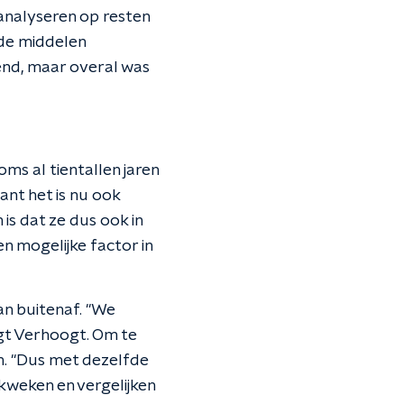
nalyseren op resten
ende middelen
lend, maar overal was
oms al tientallen jaren
want het is nu ook
is dat ze dus ook in
n mogelijke factor in
an buitenaf. "We
gt Verhoogt. Om te
um. "Dus met dezelfde
kweken en vergelijken