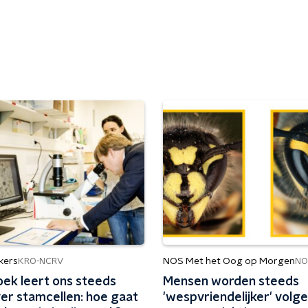
kers
NOS Met het Oog op Morgen
KRO-NCRV
NO
ek leert ons steeds
Mensen worden steeds
er stamcellen: hoe gaat
'wespvriendelijker' volg