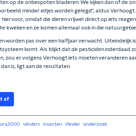
ten op de onbespoten bladeren. We kijken dan of de on
voorbeeld minder eitjes worden gelegd", aldus Verhoogt. 
ervoor, omdat die dieren vrijwel direct op iets reagere
k te kweken en ze komen allemaal ook in die natuurgebie
n worden pas over een halfjaar verwacht. Uiteindelijk i
etsysteem komt. Als blijkt dat de pesticiden inderdaad 
en, zou er volgens Verhoogt iets moeten veranderen aa
dan is, ligt aan de resultaten.
t af
tura2000
vlinders
insecten
Vlinder
onderzoek