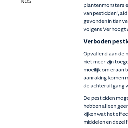
NOS
plantenmonsters e
van pesticiden", al
gevonden in tien v
volgens Verhoogt we
Verboden pesti
Opvallend aan de nu
niet meer zijn toege
moeilijk om eraan t
aanraking komen met
de achteruitgang v
De pesticiden moge
hebben alleen geen
kijken wat het effe
middelen en dezelf