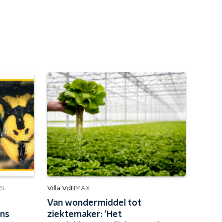
Villa VdB
S
MAX
Van wondermiddel tot
ens
ziektemaker: 'Het