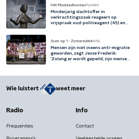
Het Misdaadbureau
PowNed
Minderjarig slachtoffer in
verkrachtingszaak reageert op
vrijspraak oud-politieagent (45) en
vriend (48)
Sven op 1 - Zomereditie
WNL
Mensen zijn niet ineens anti-migratie
geworden, zegt Jesse Frederik:
'Zolang er wordt gepeild, zijn mensen
tegen migratie'
Wie luistert
weet meer
Radio
Info
Frequenties
Contact
Programma's
Veelgestelde vragen