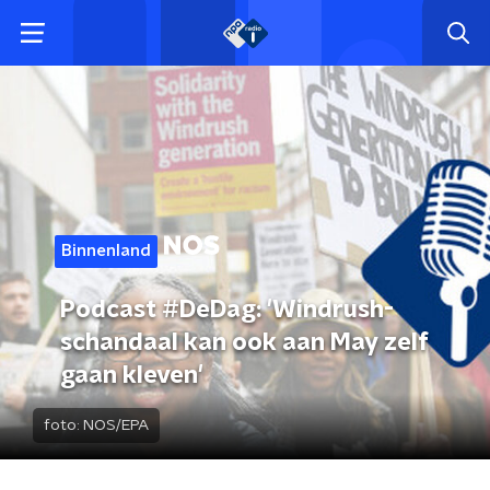
Binnenland
Podcast #DeDag: 'Windrush-
schandaal kan ook aan May zelf
gaan kleven'
foto:
NOS/EPA