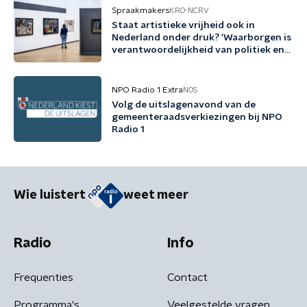
Spraakmakers
KRO-NCRV
Staat artistieke vrijheid ook in
Nederland onder druk? 'Waarborgen is
verantwoordelijkheid van politiek en
cultuursector'
NPO Radio 1 Extra
NOS
Volg de uitslagenavond van de
gemeenteraadsverkiezingen bij NPO
Radio 1
Wie luistert
weet meer
Radio
Info
Frequenties
Contact
Programma's
Veelgestelde vragen