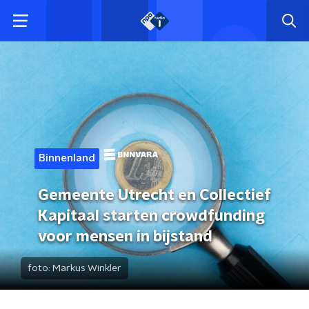
Binnenland
Gemeente Utrecht en Collectief
Kapitaal starten crowdfunding
voor mensen in bijstand
foto:
Markus Winkler