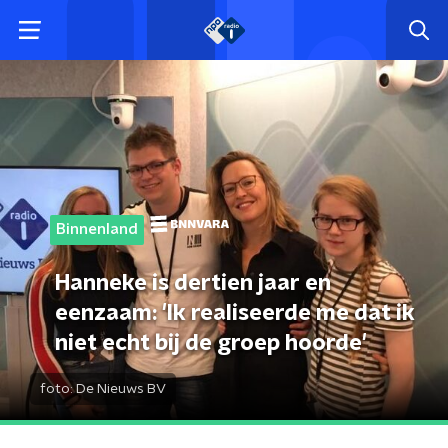
Binnenland
Hanneke is dertien jaar en
eenzaam: 'Ik realiseerde me dat ik
niet echt bij de groep hoorde'
foto:
De Nieuws BV