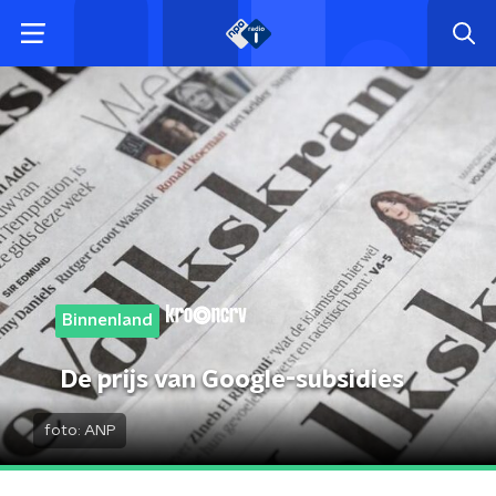
Binnenland
De prijs van Google-subsidies
foto:
ANP