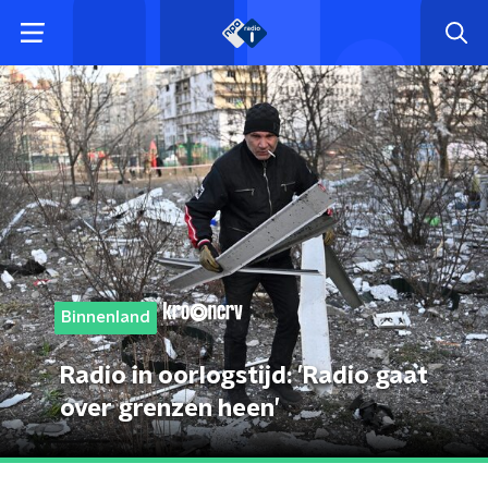
Binnenland
Radio in oorlogstijd: 'Radio gaat
over grenzen heen’