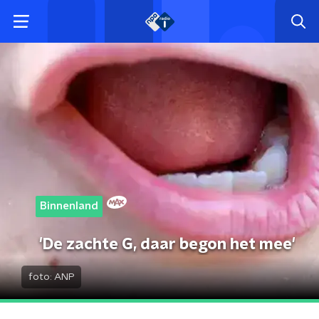
Binnenland
'De zachte G, daar begon het mee'
foto:
ANP