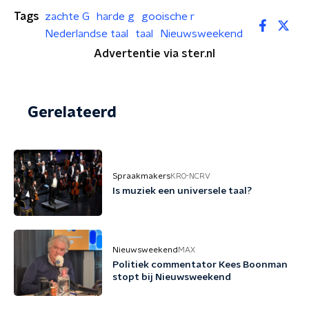
Tags
zachte G
harde g
gooische r
Nederlandse taal
taal
Nieuwsweekend
Advertentie via ster.nl
Gerelateerd
Spraakmakers
KRO-NCRV
Is muziek een universele taal?
Nieuwsweekend
MAX
Politiek commentator Kees Boonman
stopt bij Nieuwsweekend