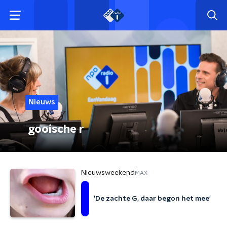
Nieuws
gooische r
Nieuwsweekend
MAX
'De zachte G, daar begon het mee'