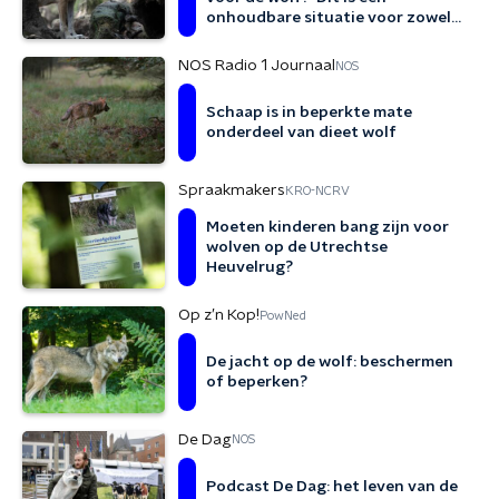
onhoudbare situatie voor zowel
wolf als mens'
NOS Radio 1 Journaal
NOS
Schaap is in beperkte mate
onderdeel van dieet wolf
Spraakmakers
KRO-NCRV
Moeten kinderen bang zijn voor
wolven op de Utrechtse
Heuvelrug?
Op z’n Kop!
PowNed
De jacht op de wolf: beschermen
of beperken?
De Dag
NOS
Podcast De Dag: het leven van de