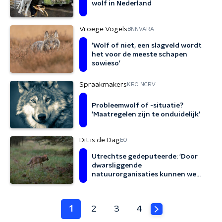
wolf in Nederland
Vroege Vogels
BNNVARA
'Wolf of niet, een slagveld wordt
het voor de meeste schapen
sowieso'
Spraakmakers
KRO-NCRV
Probleemwolf of -situatie?
'Maatregelen zijn te onduidelijk'
Dit is de Dag
EO
Utrechtse gedeputeerde: 'Door
dwarsliggende
natuurorganisaties kunnen we
nu niks tegen wolf'
1
2
3
4