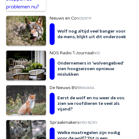
Nieuws en Co
NOS/NTR
Wolf nog altijd veel banger voor
de mens, blijkt uit dit onderzoek
NOS Radio 1 Journaal
NOS
Ondernemers in 'wolvengebied'
zien hoogseizoen opnieuw
mislukken
De Nieuws BV
BNNVARA
Eerst de wolf en nu weer de vos:
zien we roofdieren te veel als
vijand?
Spraakmakers
KRO-NCRV
Welke maatregelen zijn nodig
voor de wolf? 'Dit is een