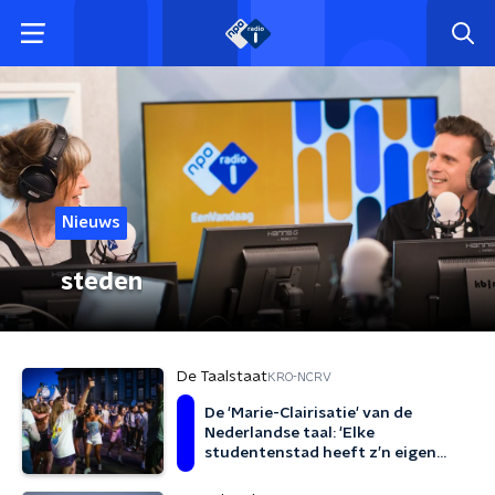
Nieuws
steden
De Taalstaat
KRO-NCRV
De 'Marie-Clairisatie' van de
Nederlandse taal: 'Elke
studentenstad heeft z’n eigen
taalregels'