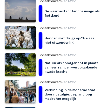
Spraakmakers
KRO-NCRV
De waarheid achter ons imago als
fietsland
Spraakmakers
KRO-NCRV
Honden met drugs op? 'Helaas
niet uitzonderlijk'
Spraakmakers
KRO-NCRV
Natuur als bondgenoot in plaats
van een rampen-veroorzakende
kwade kracht
Spraakmakers
KRO-NCRV
Verbinding in de moderne stad
door nostalgie: de planoloog
maakt het mogelijk