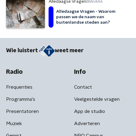
Alledaagse Vragen
BNNVARA
Alledaagse Vragen - Waarom
passen we de naam van
buitenlandse steden aan?
Wie luistert
weet meer
Radio
Info
Frequenties
Contact
Programma's
Veelgestelde vragen
Presentatoren
App de studio
Muziek
Adverteren
Gemist
NPO Campus